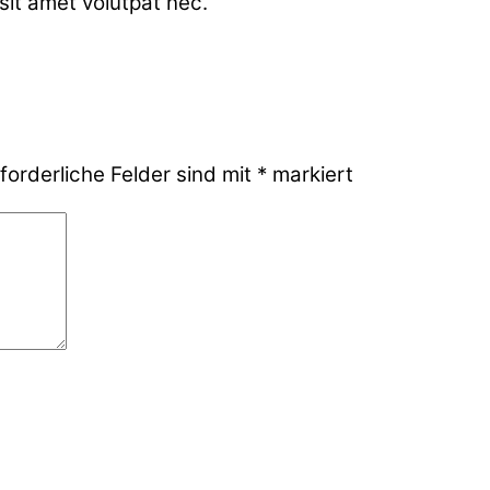
sit amet volutpat nec.
forderliche Felder sind mit
*
markiert